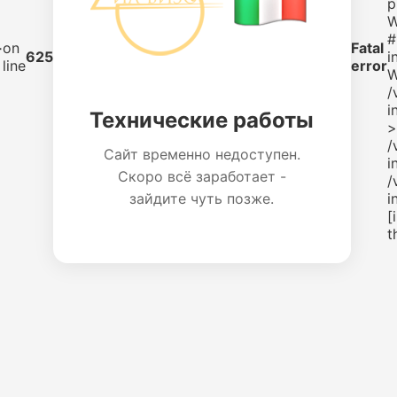
p
W
#
-
on
Fatal
625
i
line
error
W
/
i
Технические работы
>
/
Сайт временно недоступен.
i
Скоро всё заработает -
/
зайдите чуть позже.
i
[
t