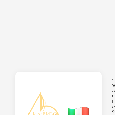
:
W
/
c
p
/
c