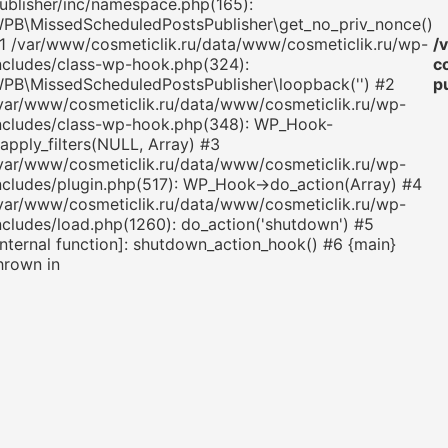
ublisher/inc/namespace.php(165):
PB\MissedScheduledPostsPublisher\get_no_priv_nonce()
1 /var/www/cosmeticlik.ru/data/www/cosmeticlik.ru/wp-
/
ncludes/class-wp-hook.php(324):
c
PB\MissedScheduledPostsPublisher\loopback('') #2
p
var/www/cosmeticlik.ru/data/www/cosmeticlik.ru/wp-
ncludes/class-wp-hook.php(348): WP_Hook-
apply_filters(NULL, Array) #3
var/www/cosmeticlik.ru/data/www/cosmeticlik.ru/wp-
ncludes/plugin.php(517): WP_Hook->do_action(Array) #4
var/www/cosmeticlik.ru/data/www/cosmeticlik.ru/wp-
ncludes/load.php(1260): do_action('shutdown') #5
internal function]: shutdown_action_hook() #6 {main}
hrown in