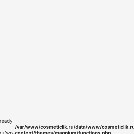
lready
/var/www/cosmeticlik.ru/data/www/cosmeticlik.r
.ru/wp-
content/themes/magnium/functions.php