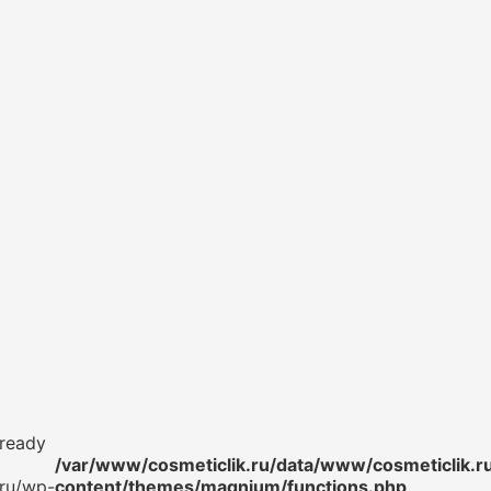
lready
/var/www/cosmeticlik.ru/data/www/cosmeticlik.r
.ru/wp-
content/themes/magnium/functions.php