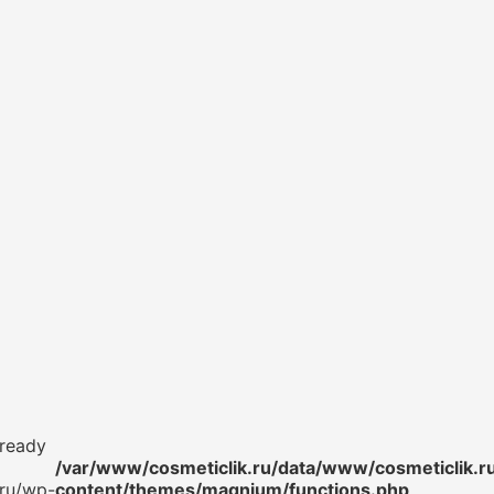
lready
/var/www/cosmeticlik.ru/data/www/cosmeticlik.r
.ru/wp-
content/themes/magnium/functions.php