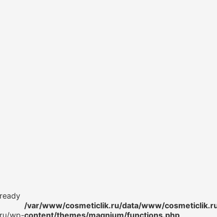
lready
/var/www/cosmeticlik.ru/data/www/cosmeticlik.r
.ru/wp-
content/themes/magnium/functions.php