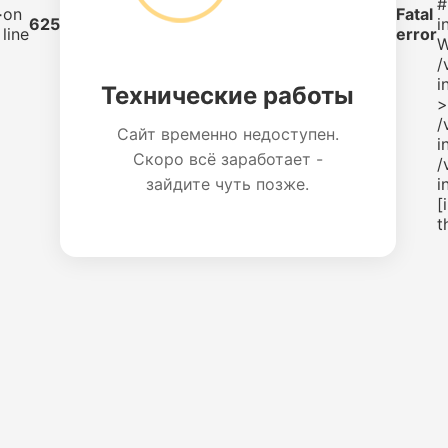
#
-
on
Fatal
625
i
line
error
W
/
i
Технические работы
>
/
Сайт временно недоступен.
i
Скоро всё заработает -
/
зайдите чуть позже.
i
[
t