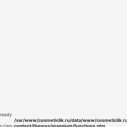
lready
/var/www/cosmeticlik.ru/data/www/cosmeticlik.r
.ru/wp-
content/themes/magnium/functions.php