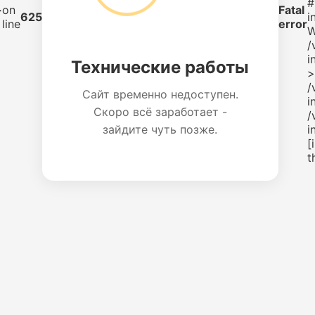
#
-
on
Fatal
625
i
line
error
W
/
i
Технические работы
>
/
Сайт временно недоступен.
i
Скоро всё заработает -
/
зайдите чуть позже.
i
[
t