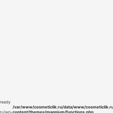
lready
/var/www/cosmeticlik.ru/data/www/cosmeticlik.r
.ru/wp-
content/themes/magnium/functions.php