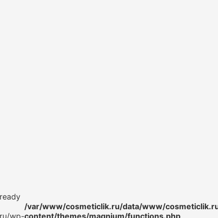
lready
/var/www/cosmeticlik.ru/data/www/cosmeticlik.r
.ru/wp-
content/themes/magnium/functions.php